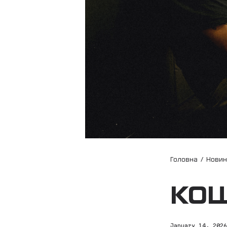
Головна
/
Нови
КОШ
January 14, 202