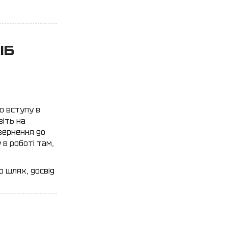
ІБ
о вступу в
віть на
овернення до
 в роботі там,
о шлях, досвід