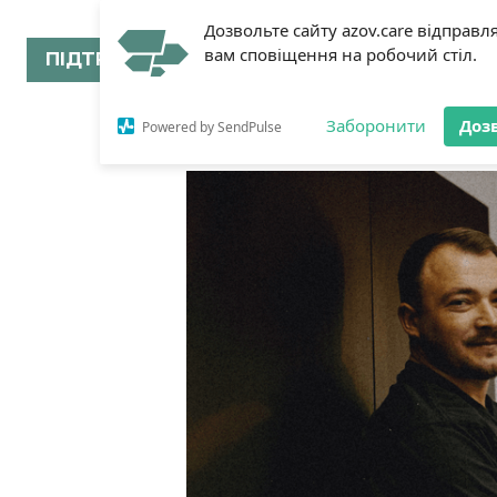
Дозвольте сайту azov.care відправл
вам сповіщення на робочий стіл.
ПІДТРИМАТИ
Заборонити
Доз
Powered by SendPulse