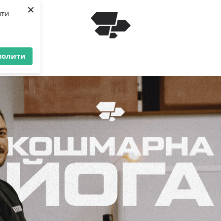
×
яти
волити