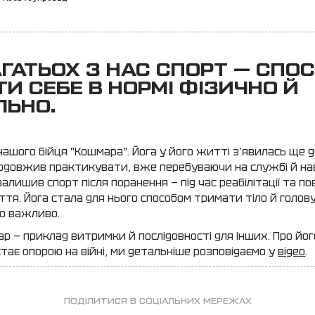
ГАТЬОХ З НАС СПОРТ — СПОС
И СЕБЕ В НОРМІ ФІЗИЧНО Й
ЛЬНО.
 нашого бійця "Кошмара". Йога у його житті зʼявилась ще д
продовжив практикувати, вже перебуваючи на службі й на
 залишив спорт після поранення — під час реабілітації та п
тя. Йога стала для нього способом тримати тіло й голову
о важливо.
ар — приклад витримки й послідовності для інших. Про йог
 стає опорою на війні, ми детальніше розповідаємо у
відео
.
ПОДІЛИТИСЯ В СОЦІАЛЬНИХ МЕРЕЖАХ