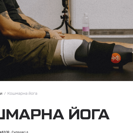
ни
/
Кошмарна йога
МАРНА ЙОГА
6
АЗОВ.Супровід