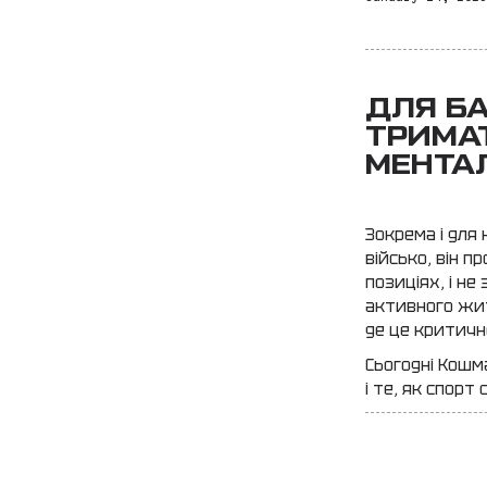
ДЛЯ БА
ТРИМАТ
МЕНТА
Зокрема і для
військо, він 
позиціях, і не
активного жит
де це критичн
Сьогодні Кошм
і те, як спорт