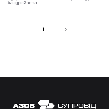
Фандрайзера.
1
...