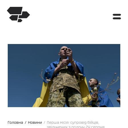
Головна
/
Новини
/
Перша місія: супровід бійців,
звільнених з полону 24 серпня