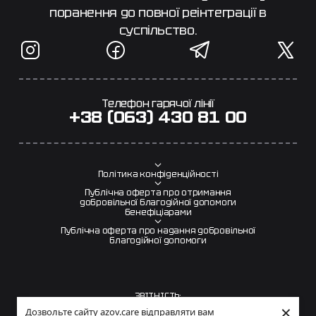
поранення до повної реінтеграції в
суспільство.
Телефон гарячої лінії
+38 (063) 430 81 00
Політика конфіденційності
Публічна оферта про отримання
добровільної благодійної допомоги
бенефіціарами
Публічна оферта про надання добровільної
благодійної допомоги
ЗВІТНІСТЬ:
×
Дозвольте сайту azov.care відправляти вам