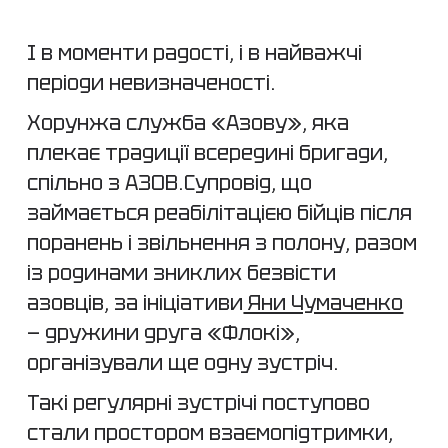
І в моменти радості, і в найважчі
періоди невизначеності.
Хорунжа служба «Азову», яка
плекає традиції всередині бригади,
спільно з АЗОВ.Супровід, що
займається реабілітацією бійців після
поранень і звільнення з полону, разом
із родинами зниклих безвісти
азовців, за ініціативи
Яни Чумаченко
— дружини друга «Флокі»,
організували ще одну зустріч.
Такі регулярні зустрічі поступово
стали простором взаємопідтримки,