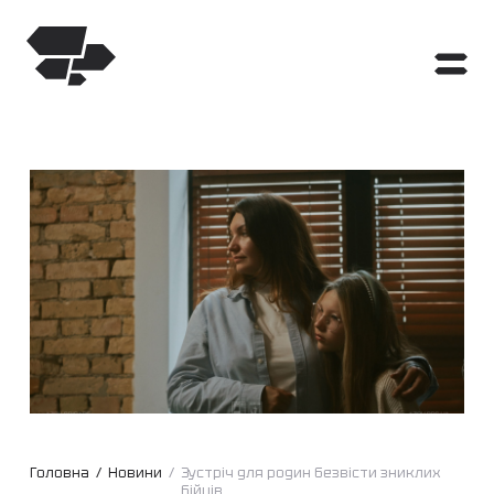
Головна
/
Новини
/
Зустріч для родин безвісти зниклих
бійців