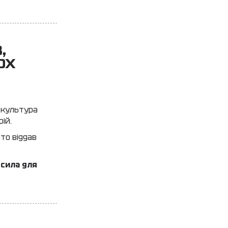
,
ОХ
 культура
ій.
то віддав
 сила для