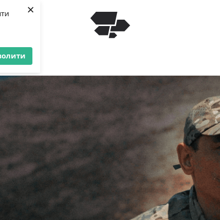
×
яти
волити