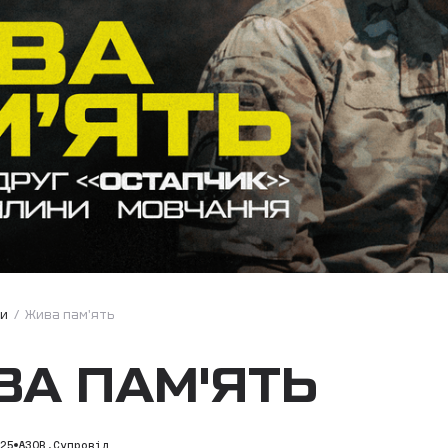
ни
/
Жива пам'ять
А ПАМ'ЯТЬ
025
АЗОВ.Супровід