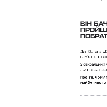
ВІН БА
ПРОЙШО
ПОБРАТ
Для Остапа «О
пам’яті є так
У сакральний 
життя за наш
Про те, чому 
майбутнього