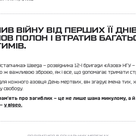
ЧИВ ВІЙНУ ВІД ПЕРШИХ ЇЇ ДНІВ
В ПОЛОН І ВТРАТИВ БАГАТЬ
ИМІВ.
стапчика» Шведа — розвідника 12-ї бригади «Азов» НГУ —
ою ж важливою зброєю, як і все, що допомагає тримати стр
для кожного азовця День мертвих, він згадує імена тих, х
у свободу.
пам’ять про загиблих — це не лише шана минулому, а й
 —
у відео.