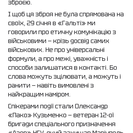
зброєю.
І щоб ця зброя не була спрямована на
своїх, 29 січня в «Гальті» ми
говорили про етичну комунікацію з
військовими — крізь досвід самих
військових. Не про універсальні
формули, а про межі, уважність і
способи залишатися в контакті. Бо
слова можуть зцілювати, а можуть і
ранити — навіть вимовлені з
найкращим наміром.
Спікерами події стали Олександр
«Пако» Кузьменко — ветеран 12-ої
бригади спеціального призначення
«Азов» НГУ, який захищав Маріуполь