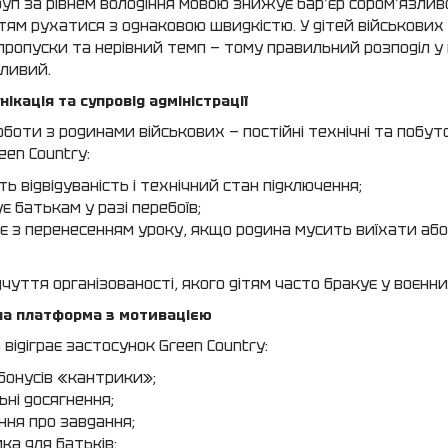
уп за рівнем володіння мовою знижує бар’єр сором’язливо
тям рухатися з однаковою швидкістю. У дітей військових 
ї, пропуски та нерівний темп — тому правильний розподіл у
ливий.
нікація та супровід адміністрації
боти з родинами військових — постійні технічні та побуто
een Country:
ь відвідуваність і технічний стан підключення;
є батькам у разі перебоїв;
є з перенесенням уроку, якщо родина мусить виїхати або
дчуття організованості, якого дітям часто бракує у воєнн
на платформа з мотивацією
відіграє застосунок Green Country:
бонусів «кантрики»;
ьні досягнення;
ння про завдання;
ка для батьків;