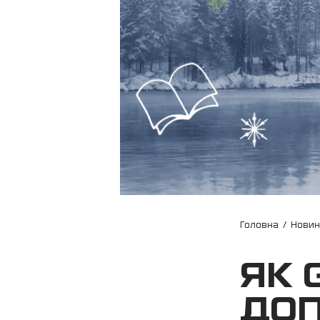
Головна
/
Нови
ЯК 
ДОП