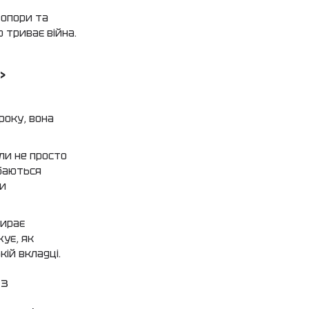
 опори та
 триває війна.
»
року, вона
али не просто
баються
ди
бирає
жує, як
кій вкладці.
із