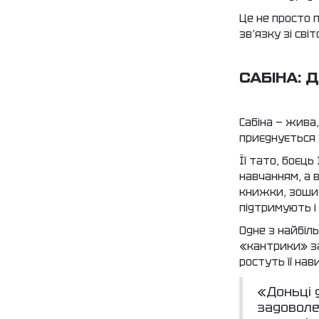
Це не просто п
зв’язку зі св
САБІНА: 
Сабіна — жива
приєднується 
Її тато, боєць
навчанням, а
книжки, зошит
підтримують і
Одне з найбіл
«кантрики» за
ростуть її нав
«Доньці 
задоволен