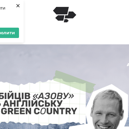
×
яти
волити