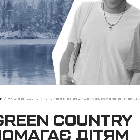
ни
/
Як Green Country допомагає дітям бійців «Азову» вивчати англі
GREEN COUNTRY
ОМАГАЄ ДІТЯМ