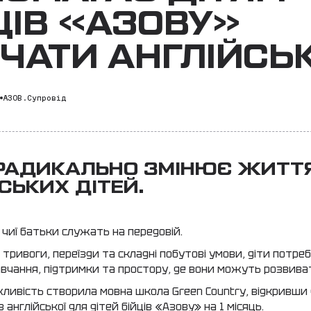
ЦІВ «АЗОВУ»
ЧАТИ АНГЛІЙСЬ
6
АЗОВ.Супровід
 РАДИКАЛЬНО ЗМІНЮЄ ЖИТТ
СЬКИХ ДІТЕЙ.
 чиї батьки служать на передовій.
і тривоги, переїзди та складні побутові умови, діти потр
авчання, підтримки та простору, де вони можуть розвива
ливість створила мовна школа Green Country, відкривши
 англійської для дітей бійців «Азову» на 1 місяць.