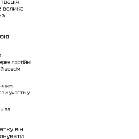
страція
е велика
ь».
КОЮ
о
ерез постійні
 й зовсім
кожним
ати участь у
ть за
атку він
конувати