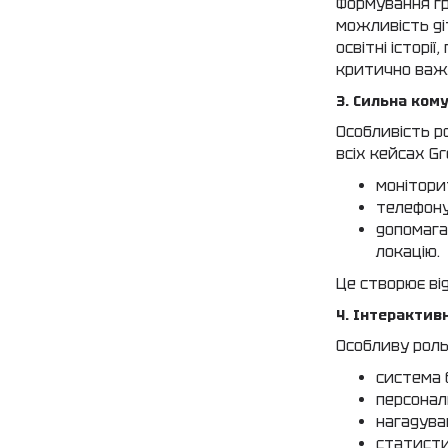
Формування гр
можливість ді
освітні історі
критично важ
3. Сильна кому
Особливість ро
всіх кейсах Gr
моніторит
телефону
допомага
локацію.
Це створює ві
4. Інтерактив
Особливу роль 
система 
персонал
нагадува
статисти