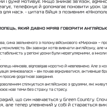
ий і дуже мотивує. Якщо зникає зв’язок, адміні
еагує, телефонує й допомагає поновити урок. Ц
а для нас». - цитата бійця з позивним «Нікопол
ЛОПЕЦЬ, ЯКИЙ ДАВНО МРІЯВ ГОВОРИТИ АНГЛІЙСЬ
ава, сина звільненого з полону військового «Мирона» — пр
у можливість. Він завжди хотів вивчати англійську, але ч
стабільність у регіоні уроки були нерегулярними, а інколи
.
опець ніяковів, відповідав коротко й невпевнено. Але з 
ація змінювалася — він почав відкриватися, активніше бр
м просив додаткові завдання.
задоволенням спілкується англійською з друзями, які живу
воює нові теми без страху та стресу.
радий, що син навчається у Green Country. Споч
я, але тепер упевнений у собі й старається ви