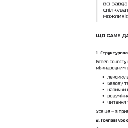
всі завда
спілкува
можливіс
ЩО САМЕ ДА
1. Структуров
Green Country
міжнародним с
лексику в
базову т
навички 
розумінн
читання 
Усе це — з при
2. Групові уро