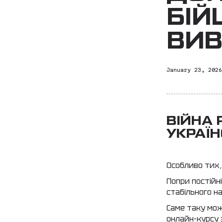
БІЙ
ВИВ
January 23, 202
ВІЙНА
УКРАЇН
Особливо тих,
Попри постійн
стабільного н
Саме таку мож
онлайн-курсу з