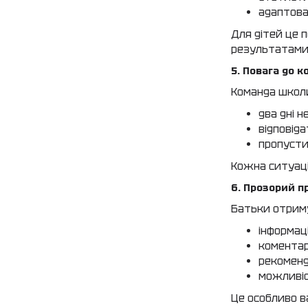
адаптован
Для дітей це 
результатами
5. Повага до 
Команда школи
два дні н
відповід
пропусти
Кожна ситуаці
6. Прозорий п
Батьки отрим
інформаці
коментар
рекоменд
можливіс
Це особливо в