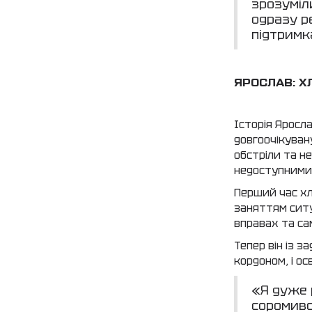
зрозуміл
одразу р
підтримк
ЯРОСЛАВ: Х
Історія Яросл
довгоочікуван
обстріли та не
недоступними
Перший час хл
заняттям ситу
вправах та са
Тепер він із 
кордоном, і ос
«Я дуже 
соромивс