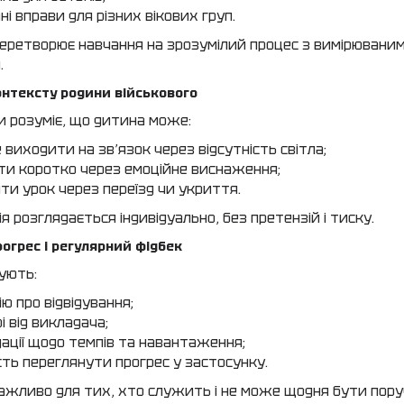
і вправи для різних вікових груп.
перетворює навчання на зрозумілий процес з вимірювани
.
контексту родини військового
 розуміє, що дитина може:
е виходити на зв’язок через відсутність світла;
ати коротко через емоційне виснаження;
ти урок через переїзд чи укриття.
я розглядається індивідуально, без претензій і тиску.
рогрес і регулярний фідбек
ують:
ю про відвідування;
і від викладача;
ації щодо темпів та навантаження;
ть переглянути прогрес у застосунку.
ажливо для тих, хто служить і не може щодня бути пору