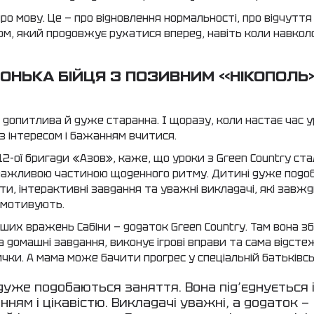
ро мову. Це — про відновлення нормальності, про відчуття
ітом, який продовжує рухатися вперед, навіть коли навколо
ДОНЬКА БІЙЦЯ З ПОЗИВНИМ «НІКОПОЛЬ
, допитлива й дуже старанна. І щоразу, коли настає час у
з інтересом і бажанням вчитися.
 12-ої бригади «Азов», каже, що уроки з Green Country ст
 важливою частиною щоденного ритму. Дитині дуже подо
и, інтерактивні завдання та уважні викладачі, які завж
 мотивують.
ьших вражень Сабіни — додаток Green Country. Там вона з
 домашні завдання, виконує ігрові вправи та сама відсте
ички. А мама може бачити прогрес у спеціальній батьківсь
дуже подобаються заняття. Вона під’єднується 
ням і цікавістю. Викладачі уважні, а додаток —