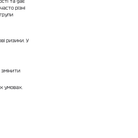
сті та дає
часто різні
 групи
ві ризики. У
 змінити
их умовах.