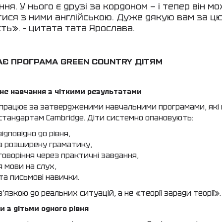
ння. У нього є друзі за кордоном — і тепер він м
тися з ними англійською. Дуже дякую вам за ц
ть». - цитата тата Ярослава.
Є ПРОГРАМА GREEN COUNTRY ДІТЯМ
ане навчання з чіткими результатами
 працює за затвердженими навчальними програмами, які 
тандартам Cambridge. Діти системно опановують:
ідповідно до рівня,
а розширену граматику,
говоріння через практичні завдання,
я мови на слух,
та письмові навички.
в’язкою до реальних ситуацій, а не «теорії заради теорії».
ки з дітьми одного рівня