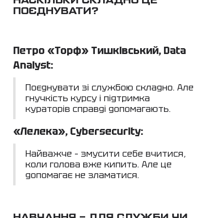
НАСКІЛЬКИ СКЛАДНО ЦЕ
ПОЄДНУВАТИ?
Петро «Торф» Тишківський, Data
Analyst:
Поєднувати зі службою складно. Але
гнучкість курсу і підтримка
кураторів справді допомагають.
«Лелека», Cybersecurity:
Найважче – змусити себе вчитися,
коли голова вже кипить. Але це
допомагає не зламатися.
НАВЧАННЯ – ДЛЯ СЛУЖБИ ЧИ