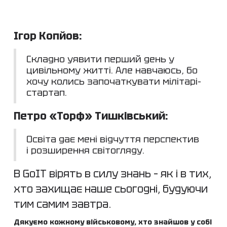
Ігор Копйов:
Складно уявити перший день у
цивільному житті. Але навчаюсь, бо
хочу колись започаткувати мілітарі-
стартап.
Петро «Торф» Тишківський:
Освіта дає мені відчуття перспектив
і розширення світогляду.
В GoIT вірять в силу знань – як і в тих,
хто захищає наше сьогодні, будуючи
тим самим завтра.
Дякуємо кожному військовому, хто знайшов у собі