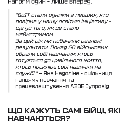
напрям один – лише вперед.
"GoIT стали одними з перших, хто
повірив у нашу освітню ініціативу –
ще до того, як це стало
мейнстримом.
За цей рік ми побачили реальні
результати. Понад 60 військових
обрали собі навчання: хтось
готується до цивільного життя,
хтось посилює свої навички на
службі."
— Яна Надоліна - очільниця
напряму навчання та
працевлаштування АЗОВ.Супровід
ЩО КАЖУТЬ САМІ БІЙЦІ, ЯКІ
НАВЧАЮТЬСЯ?