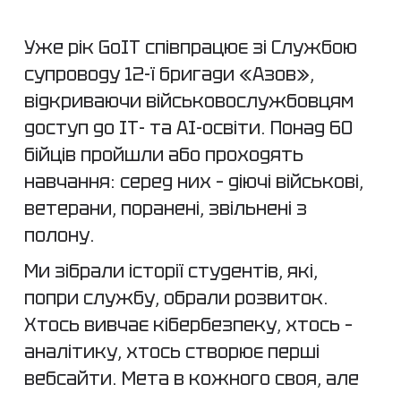
Уже рік GoIT співпрацює зі Службою
супроводу 12-ї бригади «Азов»,
відкриваючи військовослужбовцям
доступ до ІТ- та АІ-освіти. Понад 60
бійців пройшли або проходять
навчання: серед них – діючі військові,
ветерани, поранені, звільнені з
полону.
Ми зібрали історії студентів, які,
попри службу, обрали розвиток.
Хтось вивчає кібербезпеку, хтось –
аналітику, хтось створює перші
вебсайти. Мета в кожного своя, але