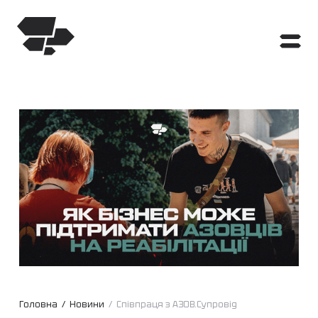
Головна
/
Новини
/
Співпраця з АЗОВ.Супровід