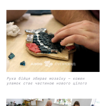
Рука бійця збирає мозаїку — кожен
уламок стає частиною нового цілого