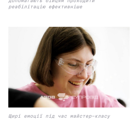
допомагають бійцям проходити
реабілітацію ефективніше
Щирі емоції під час майстер-класу