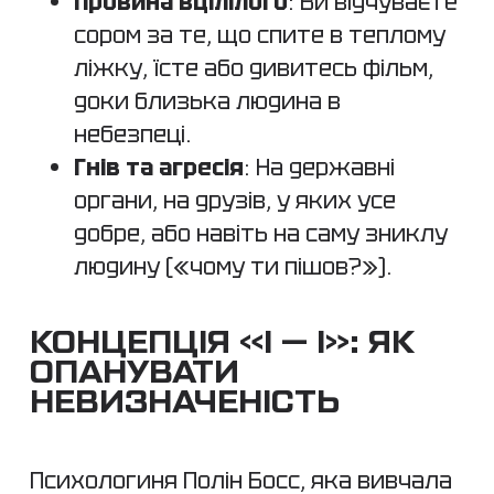
Провина вцілілого
: Ви відчуваєте
сором за те, що спите в теплому
ліжку, їсте або дивитесь фільм,
доки близька людина в
небезпеці.
Гнів та агресія
: На державні
органи, на друзів, у яких усе
добре, або навіть на саму зниклу
людину («чому ти пішов?»).
КОНЦЕПЦІЯ «І — І»: ЯК
ОПАНУВАТИ
НЕВИЗНАЧЕНІСТЬ
Психологиня Полін Босс, яка вивчала