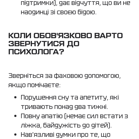
підтримки), дає відчуття, що ви не
наодинці зі своєю бідою.
КОЛИ ОБОВ'ЯЗКОВО ВАРТО
ЗВЕРНУТИСЯ ДО
ПСИХОЛОГА?
Зверніться за фаховою допомогою,
якщо помічаєте:
Порушення сну та апетиту, які
тривають понад два тижні.
Повну апатію (немає сил встати з
ліжка, байдужість до дітей).
Нав'язливі думки про те, що