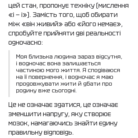
цей стан, пропонує техніку (мислення
«і — і»). Замість того, щоб обирати
між «він живий» або «його немає»,
спробуйте прийняти дві реальності
одночасно:
Моя близька людина зараз відсутня,
і водночас вона залишається
частиною мого життя. Я сподіваюся
на її повернення, і водночас я маю
продовжувати жити й дбати про
родину вже сьогодні.
Це не означає здатися, це означає
зменшити напругу, яку створює
мозок, намагаючись знайти єдину
правильну відповідь.