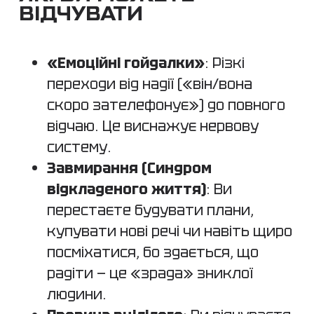
ВІДЧУВАТИ
«Емоційні гойдалки»
: Різкі
переходи від надії («він/вона
скоро зателефонує») до повного
відчаю. Це виснажує нервову
систему.
Завмирання (Синдром
відкладеного життя)
: Ви
перестаєте будувати плани,
купувати нові речі чи навіть щиро
посміхатися, бо здається, що
радіти — це «зрада» зниклої
людини.