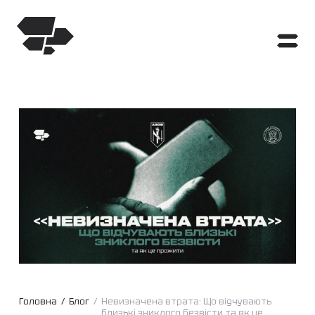
Головна
/
Блог
/
Невизначена втрата: Що відчувають
близькі зниклого безвісти та як це