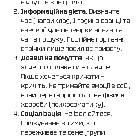
відчуття контролю.
Інформаційна дієта
: Визначте
час (наприклад, 1 година вранці та
ввечері) для перевірки новин та
чатів пошуку. Постійне гортання
стрічки лише посилює тривогу.
Дозвіл на почуття
: Якщо
хочеться плакати — плачте.
Якщо хочеться кричати —
кричіть. Не тримайте емоції в собі,
вони перетворюються на фізичні
хвороби (психосоматику).
Соціалізація
: Не ізолюйтеся.
Спілкування з тими, хто
переживає те саме (групи