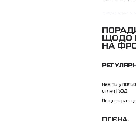
ПОРАД
ЩОДО 
НА ФРО
РЕГУЛЯРН
Навіть у поль
огляд і УЗД.
Якщо зараз це
ГІГІЄНА.