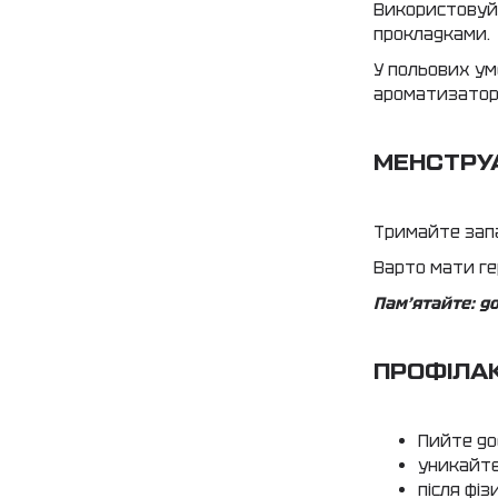
Використовуй
прокладками.
У польових ум
ароматизаторі
МЕНСТРУА
Тримайте запа
Варто мати ге
Пам’ятайте:
до
ПРОФІЛАК
Пийте до
уникайт
після фі