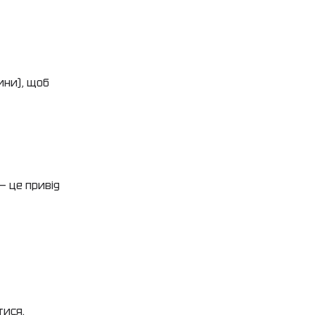
ини), щоб
— це привід
тися.