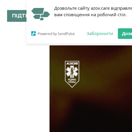
Дозвольте сайту azov.care відправл
вам сповіщення на робочий стіл.
ПІДТРИМАТИ
Заборонити
Доз
Powered by SendPulse