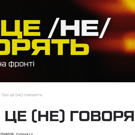
/
Про це (не) говорять
 ЦЕ (НЕ) ГОВОР
025
АЗОВ.Супровід