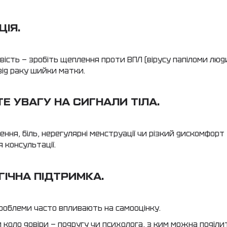
ІЯ.
ість — зробіть щеплення проти ВПЛ (вірусу папіломи люд
ід раку шийки матки.
Е УВАГУ НА СИГНАЛИ ТІЛА.
ення, біль, нерегулярні менструації чи різкий дискомфорт 
 консультації.
ІЧНА ПІДТРИМКА.
 проблеми часто впливають на самооцінку.
коло довіри — подругу чи психолога, з ким можна поділи