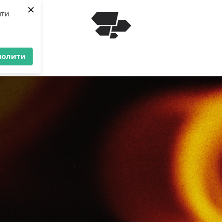
×
яти
волити