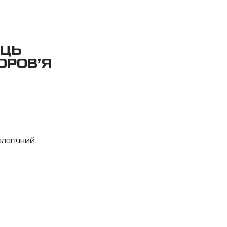
ИЦЬ
ОРОВ’Я
ологічний