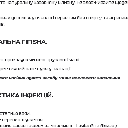
те натуральну бавовняну білизну, не зловживайте щод
овах допоможуть вологі серветки без спирту та агресив
в.
ЛЬНА ГІГІЄНА.
с прокладок чи менструальної чаші.
рметичний пакет для утилізації.
вге носіння одного засобу може викликати запалення.
ТИКА ІНФЕКЦІЙ.
статньо води;
е переохолодження;
зичних навантажень за можливості змінюйте білизну.