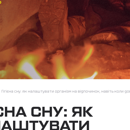
/
Гігієна сну: як налаштувати організм на відпочинок, навіть коли д
ІЄНА СНУ: ЯК
ЛАШТУВАТИ