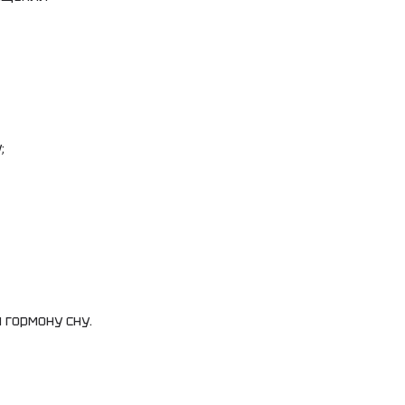
;
 гормону сну.