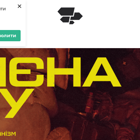
×
яти
волити