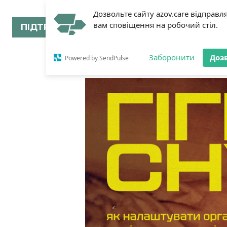
Дозвольте сайту azov.care відправл
вам сповіщення на робочий стіл.
ПІДТРИМАТИ
Заборонити
Доз
Powered by SendPulse