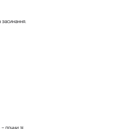
;
 засинання.
 — почни зі