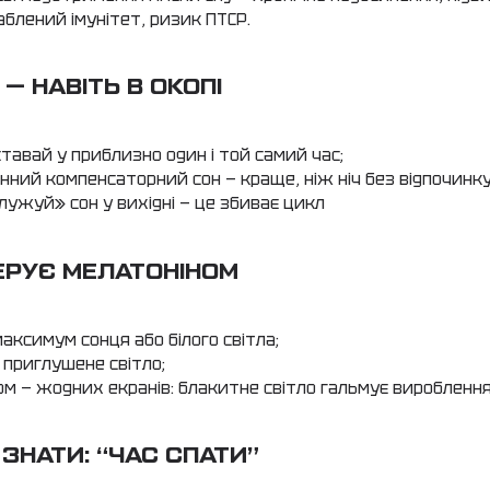
аблений імунітет, ризик ПТСР.
 — НАВІТЬ В ОКОПІ
ставай у приблизно один і той самий час;
енний компенсаторний сон — краще, ніж ніч без відпочинку
лужуй» сон у вихідні — це збиває цикл
ЕРУЄ МЕЛАТОНІНОМ
максимум сонця або білого світла;
— приглушене світло;
ом — жодних екранів: блакитне світло гальмує вироблення
 ЗНАТИ: “ЧАС СПАТИ”