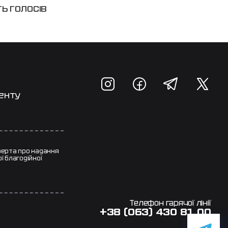
ТЬ ГОЛОСІВ
менту
ферта про надання
ї благодійної
Телефон гарячої лінії
+38 (063) 430 81 00