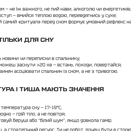
ом — не їж важкого, не пий кави, алкоголю чи енергетиків
оступ — вмийся теплою водою, перевдягнись у сухе;
ой самий «ритуал» перед сном формує умовний рефлекс на
ТІЛЬКИ ДЛЯ СНУ
ь новини чи переписки в спальнику;
можеш заснути >20 хв — встань, походи, повертайся;
винен асоціювати спальник із сном, а не з тривогою.
ТУРА І ТИША МАЮТЬ ЗНАЧЕННЯ
 температура сну — 17–19°C;
дно — грій тіло, а не повітря;
овуй беруші або “білий шум”, якщо довкола гамір.
ш, а стратегічний ресурс. Ти не робот. Хочеш бути в строю