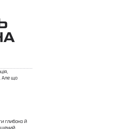
Ь
НА
ція,
. Але що
ти глибоко й
вищений