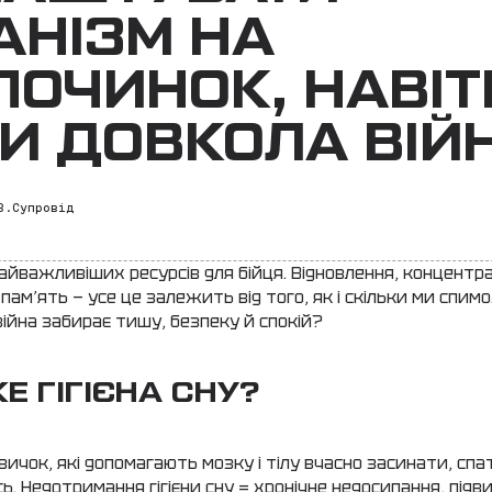
АНІЗМ НА
ПОЧИНОК, НАВІТ
И ДОВКОЛА ВІЙ
В.Супровід
найважливіших ресурсів для бійця. Відновлення, концентра
памʼять — усе це залежить від того, як і скільки ми спимо
війна забирає тишу, безпеку й спокій?
Е ГІГІЄНА СНУ?
вичок, які допомагають мозку і тілу вчасно засинати, спа
ь. Недотримання гігієни сну = хронічне недосипання, під