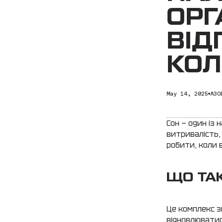
ОРГ
ВІД
КОЛ
May 14, 2025
АЗО
Сон — один із 
витривалість, 
робити, коли 
ЩО ТАК
Це комплекс з
відновлюватис