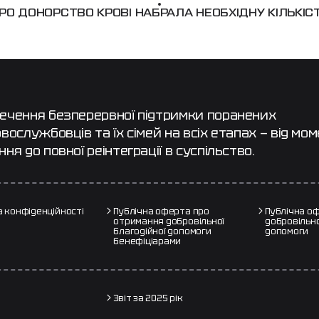
РО ДОНОРСТВО КРОВІ НАБРАЛА НЕОБХІДНУ КІЛЬКІС
ечення безперервної підтримки поранених
вослужбовців та їх сімей на всіх етапах — від мо
ня до повної реінтеграції в суспільство.
а конфіденційності
Публічна оферта про
Публічна о
отримання добровільної
добровільно
благодійної допомоги
допомоги
бенефіціарами
:
Звіт за 2025 рік