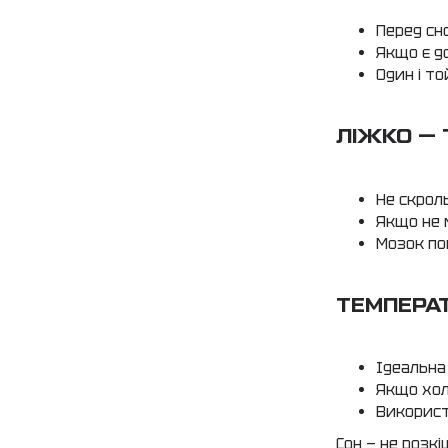
Перед сн
Якщо є д
Один і т
ЛІЖКО — 
Не скрол
Якщо не 
Мозок по
ТЕМПЕРА
Ідеальна
Якщо холо
Використ
Сон — не розкі