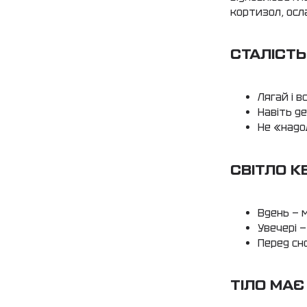
кортизол, осл
СТАЛІСТЬ
Лягай і в
Навіть д
Не «надо
СВІТЛО К
Вдень — 
Увечері 
Перед сн
ТІЛО МАЄ